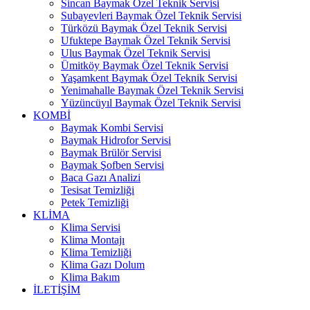
Sincan Baymak Özel Teknik Servisi
Subayevleri Baymak Özel Teknik Servisi
Türközü Baymak Özel Teknik Servisi
Ufuktepe Baymak Özel Teknik Servisi
Ulus Baymak Özel Teknik Servisi
Ümitköy Baymak Özel Teknik Servisi
Yaşamkent Baymak Özel Teknik Servisi
Yenimahalle Baymak Özel Teknik Servisi
Yüzüncüyıl Baymak Özel Teknik Servisi
KOMBİ
Baymak Kombi Servisi
Baymak Hidrofor Servisi
Baymak Brülör Servisi
Baymak Şofben Servisi
Baca Gazı Analizi
Tesisat Temizliği
Petek Temizliği
KLİMA
Klima Servisi
Klima Montajı
Klima Temizliği
Klima Gazı Dolum
Klima Bakım
İLETİŞİM