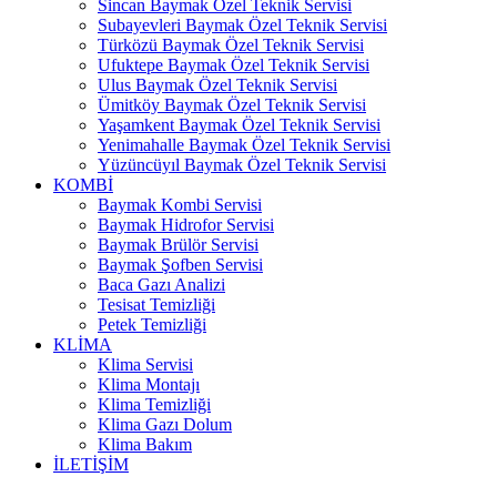
Sincan Baymak Özel Teknik Servisi
Subayevleri Baymak Özel Teknik Servisi
Türközü Baymak Özel Teknik Servisi
Ufuktepe Baymak Özel Teknik Servisi
Ulus Baymak Özel Teknik Servisi
Ümitköy Baymak Özel Teknik Servisi
Yaşamkent Baymak Özel Teknik Servisi
Yenimahalle Baymak Özel Teknik Servisi
Yüzüncüyıl Baymak Özel Teknik Servisi
KOMBİ
Baymak Kombi Servisi
Baymak Hidrofor Servisi
Baymak Brülör Servisi
Baymak Şofben Servisi
Baca Gazı Analizi
Tesisat Temizliği
Petek Temizliği
KLİMA
Klima Servisi
Klima Montajı
Klima Temizliği
Klima Gazı Dolum
Klima Bakım
İLETİŞİM