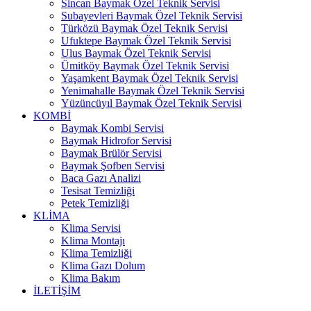
Sincan Baymak Özel Teknik Servisi
Subayevleri Baymak Özel Teknik Servisi
Türközü Baymak Özel Teknik Servisi
Ufuktepe Baymak Özel Teknik Servisi
Ulus Baymak Özel Teknik Servisi
Ümitköy Baymak Özel Teknik Servisi
Yaşamkent Baymak Özel Teknik Servisi
Yenimahalle Baymak Özel Teknik Servisi
Yüzüncüyıl Baymak Özel Teknik Servisi
KOMBİ
Baymak Kombi Servisi
Baymak Hidrofor Servisi
Baymak Brülör Servisi
Baymak Şofben Servisi
Baca Gazı Analizi
Tesisat Temizliği
Petek Temizliği
KLİMA
Klima Servisi
Klima Montajı
Klima Temizliği
Klima Gazı Dolum
Klima Bakım
İLETİŞİM