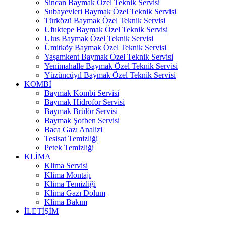
Sincan Baymak Özel Teknik Servisi
Subayevleri Baymak Özel Teknik Servisi
Türközü Baymak Özel Teknik Servisi
Ufuktepe Baymak Özel Teknik Servisi
Ulus Baymak Özel Teknik Servisi
Ümitköy Baymak Özel Teknik Servisi
Yaşamkent Baymak Özel Teknik Servisi
Yenimahalle Baymak Özel Teknik Servisi
Yüzüncüyıl Baymak Özel Teknik Servisi
KOMBİ
Baymak Kombi Servisi
Baymak Hidrofor Servisi
Baymak Brülör Servisi
Baymak Şofben Servisi
Baca Gazı Analizi
Tesisat Temizliği
Petek Temizliği
KLİMA
Klima Servisi
Klima Montajı
Klima Temizliği
Klima Gazı Dolum
Klima Bakım
İLETİŞİM