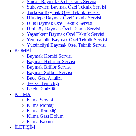
Sincan Baymak Özel Teknik Servisi
Subayevleri Baymak Özel Teknik Servisi
Türközü Baymak Özel Teknik Servisi
Ufuktepe Baymak Özel Teknik Servisi
Ulus Baymak Özel Teknik Servisi
Ümitköy Baymak Özel Teknik Servisi
Yaşamkent Baymak Özel Teknik Servisi
Yenimahalle Baymak Özel Teknik Servisi
Yüzüncüyıl Baymak Özel Teknik Servisi
KOMBİ
Baymak Kombi Servisi
Baymak Hidrofor Servisi
Baymak Brülör Servisi
Baymak Şofben Servisi
Baca Gazı Analizi
Tesisat Temizliği
Petek Temizliği
KLİMA
Klima Servisi
Klima Montajı
Klima Temizliği
Klima Gazı Dolum
Klima Bakım
İLETİŞİM