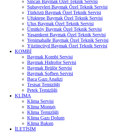
Sincan Baymak Özel Teknik Servisi
Subayevleri Baymak Özel Teknik Servisi
Türközü Baymak Özel Teknik Servisi
Ufuktepe Baymak Özel Teknik Servisi
Ulus Baymak Özel Teknik Servisi
Ümitköy Baymak Özel Teknik Servisi
Yaşamkent Baymak Özel Teknik Servisi
Yenimahalle Baymak Özel Teknik Servisi
Yüzüncüyıl Baymak Özel Teknik Servisi
KOMBİ
Baymak Kombi Servisi
Baymak Hidrofor Servisi
Baymak Brülör Servisi
Baymak Şofben Servisi
Baca Gazı Analizi
Tesisat Temizliği
Petek Temizliği
KLİMA
Klima Servisi
Klima Montajı
Klima Temizliği
Klima Gazı Dolum
Klima Bakım
İLETİŞİM