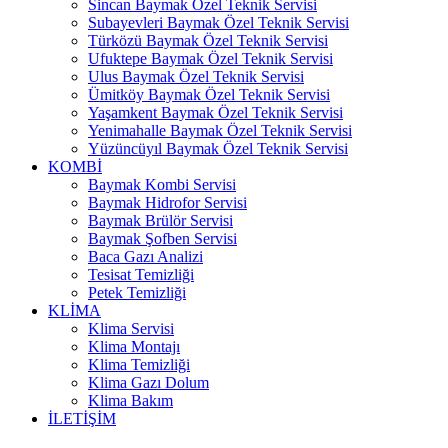
Sincan Baymak Özel Teknik Servisi
Subayevleri Baymak Özel Teknik Servisi
Türközü Baymak Özel Teknik Servisi
Ufuktepe Baymak Özel Teknik Servisi
Ulus Baymak Özel Teknik Servisi
Ümitköy Baymak Özel Teknik Servisi
Yaşamkent Baymak Özel Teknik Servisi
Yenimahalle Baymak Özel Teknik Servisi
Yüzüncüyıl Baymak Özel Teknik Servisi
KOMBİ
Baymak Kombi Servisi
Baymak Hidrofor Servisi
Baymak Brülör Servisi
Baymak Şofben Servisi
Baca Gazı Analizi
Tesisat Temizliği
Petek Temizliği
KLİMA
Klima Servisi
Klima Montajı
Klima Temizliği
Klima Gazı Dolum
Klima Bakım
İLETİŞİM