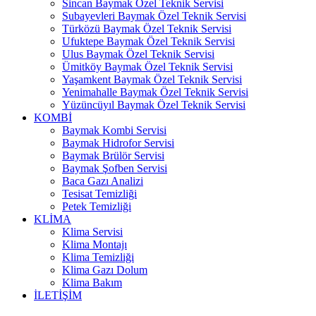
Sincan Baymak Özel Teknik Servisi
Subayevleri Baymak Özel Teknik Servisi
Türközü Baymak Özel Teknik Servisi
Ufuktepe Baymak Özel Teknik Servisi
Ulus Baymak Özel Teknik Servisi
Ümitköy Baymak Özel Teknik Servisi
Yaşamkent Baymak Özel Teknik Servisi
Yenimahalle Baymak Özel Teknik Servisi
Yüzüncüyıl Baymak Özel Teknik Servisi
KOMBİ
Baymak Kombi Servisi
Baymak Hidrofor Servisi
Baymak Brülör Servisi
Baymak Şofben Servisi
Baca Gazı Analizi
Tesisat Temizliği
Petek Temizliği
KLİMA
Klima Servisi
Klima Montajı
Klima Temizliği
Klima Gazı Dolum
Klima Bakım
İLETİŞİM