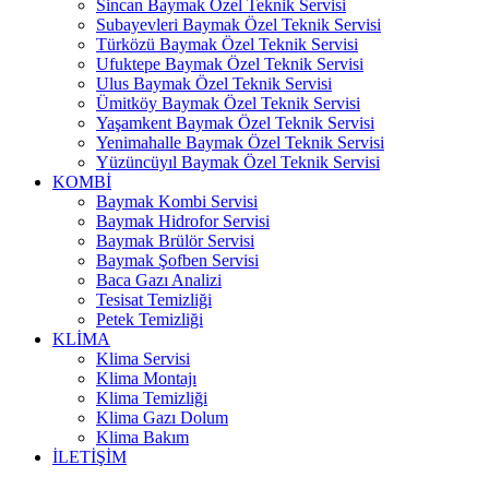
Sincan Baymak Özel Teknik Servisi
Subayevleri Baymak Özel Teknik Servisi
Türközü Baymak Özel Teknik Servisi
Ufuktepe Baymak Özel Teknik Servisi
Ulus Baymak Özel Teknik Servisi
Ümitköy Baymak Özel Teknik Servisi
Yaşamkent Baymak Özel Teknik Servisi
Yenimahalle Baymak Özel Teknik Servisi
Yüzüncüyıl Baymak Özel Teknik Servisi
KOMBİ
Baymak Kombi Servisi
Baymak Hidrofor Servisi
Baymak Brülör Servisi
Baymak Şofben Servisi
Baca Gazı Analizi
Tesisat Temizliği
Petek Temizliği
KLİMA
Klima Servisi
Klima Montajı
Klima Temizliği
Klima Gazı Dolum
Klima Bakım
İLETİŞİM